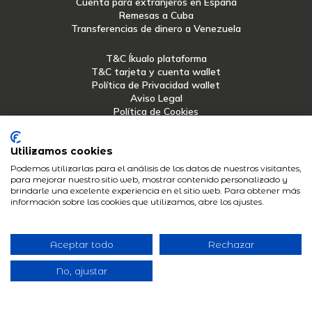
Cuenta para extranjeros en España
Remesas a Cuba
Transferencias de dinero a Venezuela
T&C Íkualo plataforma
T&C tarjeta y cuenta wallet
Política de Privacidad wallet
Aviso Legal
Política de Cookies
T&C renting
Utilizamos cookies
Podemos utilizarlas para el análisis de los datos de nuestros visitantes,
Afridan Technology, S.L. (Íkualo) con domicilio en Callejones del
para mejorar nuestro sitio web, mostrar contenido personalizado y
Perchel 8, 29002, Málaga, España, no es una entidad financiera.
brindarle una excelente experiencia en el sitio web. Para obtener más
Bnext Electronic Issuer, E.D.E., S.L. es el emisor de la Cuenta y
información sobre las cookies que utilizamos, abre los ajustes.
Tarjeta de Pago Ikualo de conformidad con la licencia de
Mastercard® Europe.
Bnext Electronic Issuer, E.D.E, .S.L., con N.I.F. B88463534 y
domicilio en Calle López de Hoyos 135, 1ºC, 28002, Madrid, es una
Aceptar todo
Rechazar
entidad de dinero electrónico registrada y autorizada por el
Banco de España con número de licencia 6717.
No, ajustar