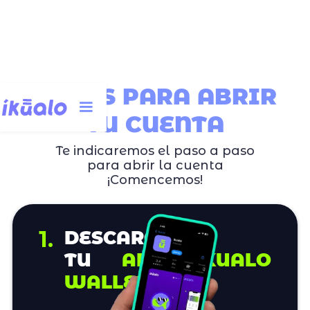
PASOS PARA ABRIR
TU CUENTA
Te indicaremos el paso a paso
para abrir la cuenta
¡Comencemos!
1.
DESCARGA
TU
APP ÍKUALO
WALLET